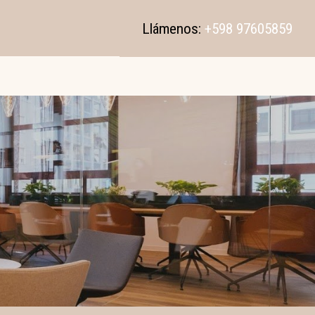
Llámenos:
+598 97605859