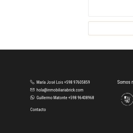
Somos m
María José Lois +598 97605859
hola@inmobiliariabrick.com
Guillermo Matonte +598 96408968
Contacto