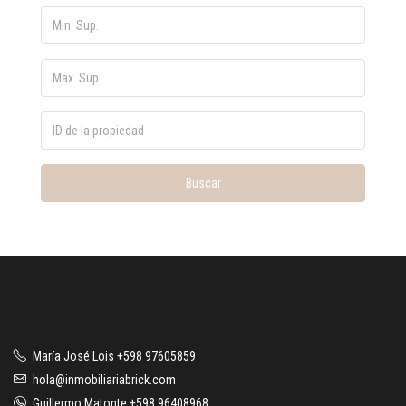
Buscar
María José Lois +598 97605859
hola@inmobiliariabrick.com
Guillermo Matonte +598 96408968