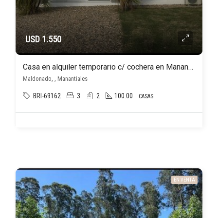
USD 1.550
Casa en alquiler temporario c/ cochera en Manantiales
Maldonado, , Manantiales
BRI-69162
3
2
100.00
CASAS
EN VENTA