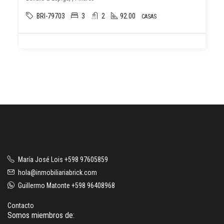
BRI-79703
3
2
92.00
CASAS
María José Lois +598 97605859
hola@inmobiliariabrick.com
Guillermo Matonte +598 96408968
Contacto
Somos miembros de: