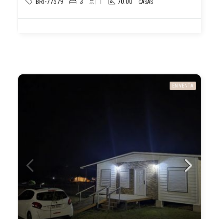
BRI-77579
3
1
70.00
CASAS
EN VENTA