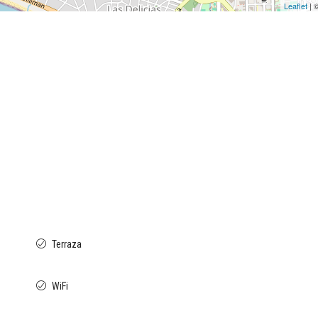
Leaflet
| 
Terraza
WiFi