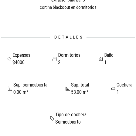
extractor para baño
cortina blackoout en dormitorios
DETALLES
Expensas
Dormitorios
Baño
$4000
2
1
Sup. semicubierta
Sup. total
Cochera
0.00 m²
53.00 m²
1
Tipo de cochera
Semicubierto