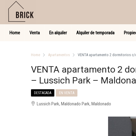
Home
Venta
En alquiler
Alquiler de temporada
Propie
Home
Apartamentos
VENTA apartamento 2 dormitorios c
VENTA apartamento 2 do
– Lussich Park – Maldon
DESTACADA
EN VENTA
Lussich Park, Maldonado Park, Maldonado