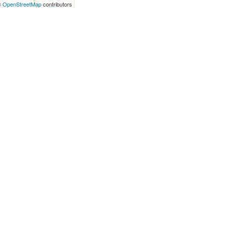
©
OpenStreetMap
contributors