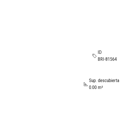
ID
BRI-81564
Sup. descubierta
0.00 m²